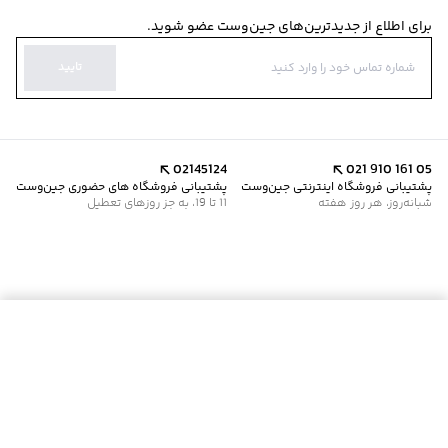
برای اطلاع از جدیدترین‌های جین‌وست عضو شوید.
تایید
02145124
021 910 161 05
پشتیبانی فروشگاه اینترنتی جین‌وست
پشتیبانی فروشگاه های حضوری جین‌وست
شبانه‌روز، هر روز هفته
11 تا 19، به جز روزهای تعطیل
موجود شد خبرم کن