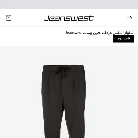
شلوار اسلش مردانه جین وست Jeanswest
ناموجود