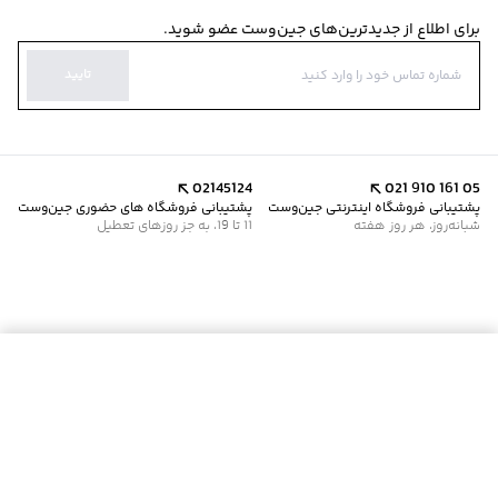
برای اطلاع از جدیدترین‌های جین‌وست عضو شوید.
تایید
02145124
021 910 161 05
پشتیبانی فروشگاه اینترنتی جین‌وست
پشتیبانی فروشگاه های حضوری جین‌وست
شبانه‌روز، هر روز هفته
11 تا 19، به جز روزهای تعطیل
موجود شد خبرم کن