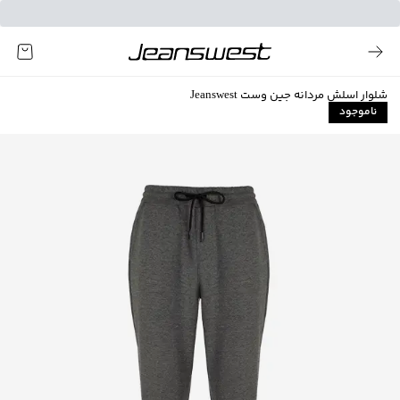
شلوار اسلش مردانه جین وست Jeanswest
ناموجود