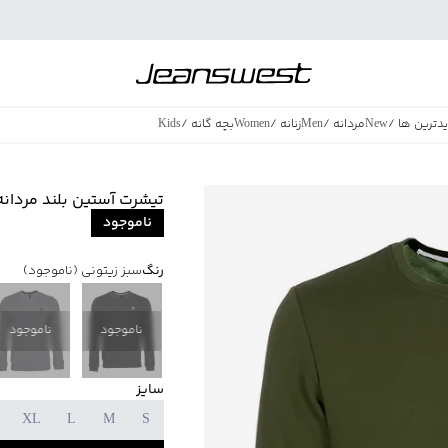
دترین ها
/
New
مردانه
/
Men
زنانه
/
Women
بچه گانه
/
Kids
فروش ویژه
/
azing Sales
تیشرت آستین بلند مردانه جین 
ناموجود
رنگ
سبز زیتونی
(ناموجود)
ناموجود
ناموجود
سایز
XL
L
M
S