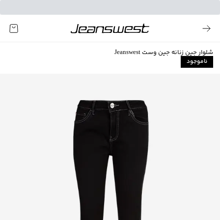
شلوار جین زنانه جین وست Jeanswest
ناموجود