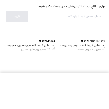
برای اطلاع از جدیدترین‌های جین‌وست عضو شوید.
تایید
02145124
021 910 161 05
پشتیبانی فروشگاه اینترنتی جین‌وست
پشتیبانی فروشگاه های حضوری جین‌وست
شبانه‌روز، هر روز هفته
11 تا 19، به جز روزهای تعطیل
موجود شد خبرم کن