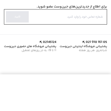
برای اطلاع از جدیدترین‌های جین‌وست عضو شوید.
تایید
02145124
021 910 161 05
پشتیبانی فروشگاه اینترنتی جین‌وست
پشتیبانی فروشگاه های حضوری جین‌وست
شبانه‌روز، هر روز هفته
11 تا 19، به جز روزهای تعطیل
موجود شد خبرم کن