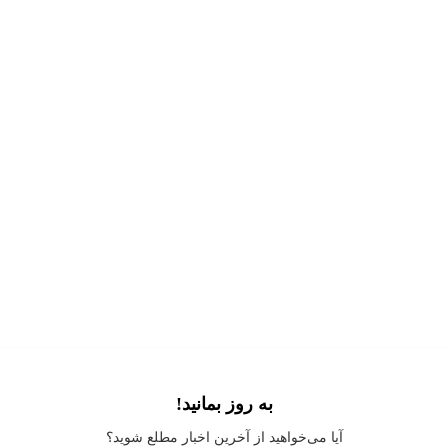
به روز بمانید!
Application error: a
client
-side exception has occurred while loading
آیا می‌خواهید از آخرین اخبار مطلع شوید؟