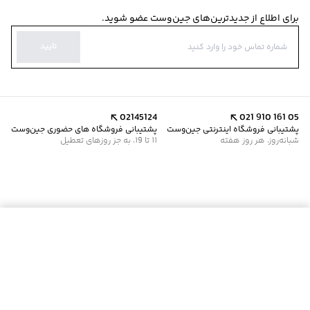
برای اطلاع از جدیدترین‌های جین‌وست عضو شوید.
تایید
02145124
021 910 161 05
پشتیبانی فروشگاه اینترنتی جین‌وست
پشتیبانی فروشگاه های حضوری جین‌وست
شبانه‌روز، هر روز هفته
11 تا 19، به جز روزهای تعطیل
موجود شد خبرم کن