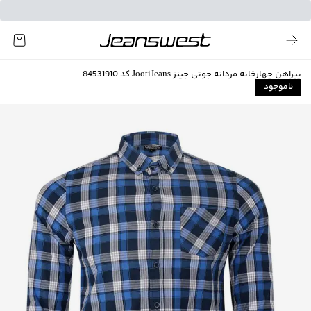
پیراهن چهارخانه مردانه جوتی جینز JootiJeans کد 84531910
ناموجود