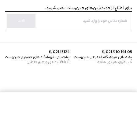
برای اطلاع از جدیدترین‌های جین‌وست عضو شوید.
تایید
02145124
021 910 161 05
پشتیبانی فروشگاه اینترنتی جین‌وست
پشتیبانی فروشگاه های حضوری جین‌وست
شبانه‌روز، هر روز هفته
11 تا 19، به جز روزهای تعطیل
موجود شد خبرم کن