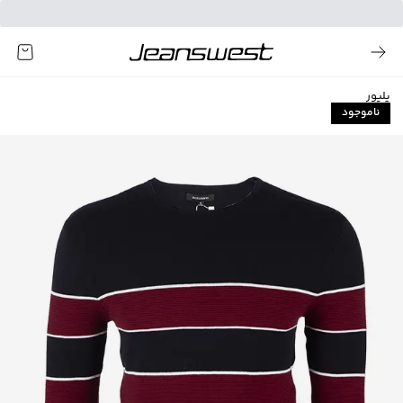
پلیور
ناموجود