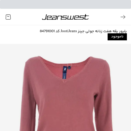
پلیور یقه هفت زنانه جوتی جینز JootiJeans کد 84791001
ناموجود