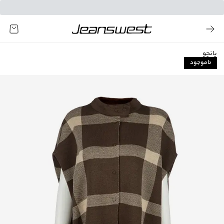
پانچو
ناموجود