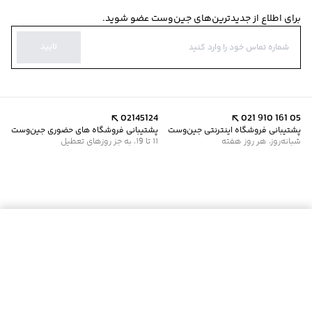
برای اطلاع از جدیدترین‌های جین‌وست عضو شوید.
تایید
02145124
021 910 161 05
پشتیبانی فروشگاه اینترنتی جین‌وست
پشتیبانی فروشگاه های حضوری جین‌وست
شبانه‌روز، هر روز هفته
11 تا 19، به جز روزهای تعطیل
موجود شد خبرم کن