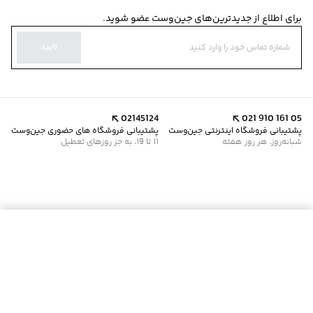
برای اطلاع از جدیدترین‌های جین‌وست عضو شوید.
تایید
02145124
021 910 161 05
پشتیبانی فروشگاه اینترنتی جین‌وست
پشتیبانی فروشگاه های حضوری جین‌وست
شبانه‌روز، هر روز هفته
11 تا 19، به جز روزهای تعطیل
موجود شد خبرم کن