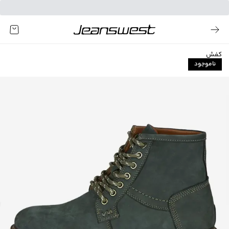
کفش
ناموجود