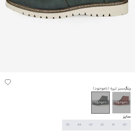
رنگ
سبز تیره
(ناموجود)
ناموجود
ناموجود
سایز
45
44
43
42
41
40