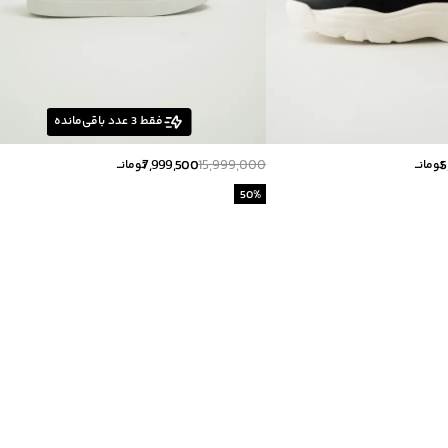
فقط
3
عدد باقی‌مانده
7,999,500
15,999,000
5
تومانــ
تومانــ
50
%