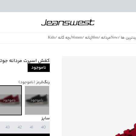
دترین ها
/
New
مردانه
/
Men
زنانه
/
Women
بچه گانه
/
Kids
فروش ویژه
/
azing Sales
کفش اسپرت مردانه جوتی جینز ns
ناموجود
رنگ
قرمز
(ناموجود)
ناموجود
ناموجود
سایز
43
42
41
40