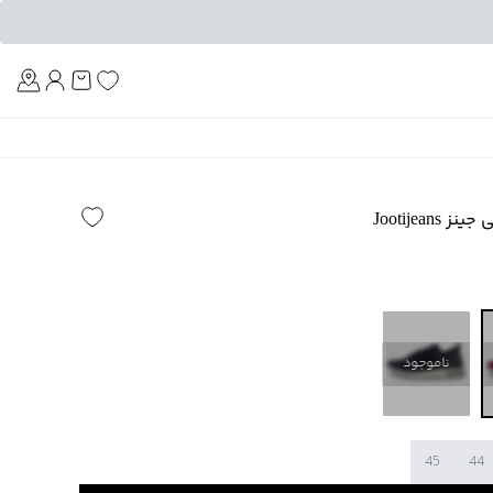
Am
Jootijea
ناموجود
45
44