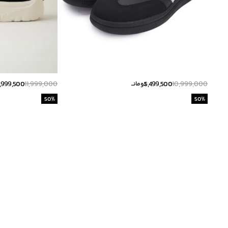
,999,500
11,999,000
5,499,500
10,999,000
تومانــ
50
%
50
%