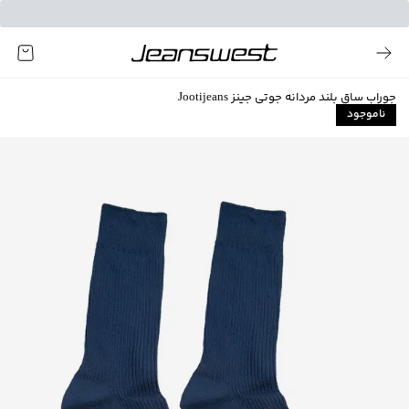
جوراب ساق بلند مردانه جوتی جینز Jootijeans
ناموجود