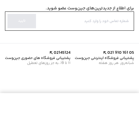
برای اطلاع از جدیدترین‌های جین‌وست عضو شوید.
تایید
02145124
021 910 161 05
پشتیبانی فروشگاه اینترنتی جین‌وست
پشتیبانی فروشگاه های حضوری جین‌وست
شبانه‌روز، هر روز هفته
11 تا 19، به جز روزهای تعطیل
موجود شد خبرم کن