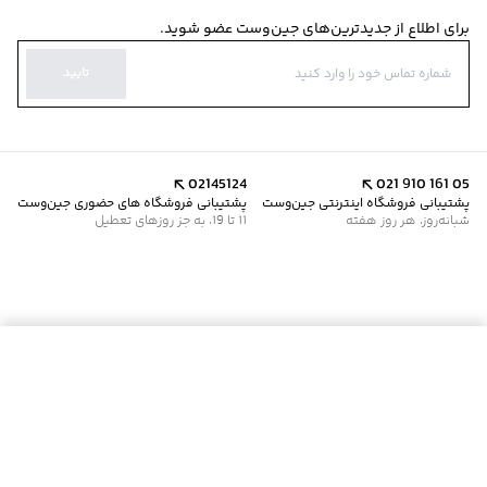
برای اطلاع از جدیدترین‌های جین‌وست عضو شوید.
تایید
02145124
021 910 161 05
پشتیبانی فروشگاه اینترنتی جین‌وست
پشتیبانی فروشگاه های حضوری جین‌وست
شبانه‌روز، هر روز هفته
11 تا 19، به جز روزهای تعطیل
موجود شد خبرم کن