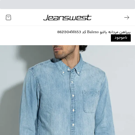
پیراهن مردانه بالنو Baleno کد 8821304M653
ناموجود