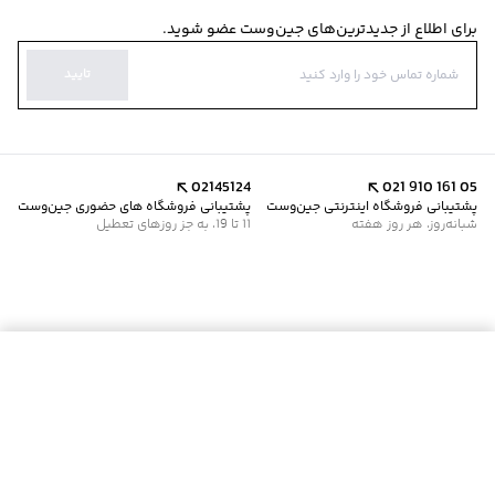
برای اطلاع از جدیدترین‌های جین‌وست عضو شوید.
تایید
02145124
021 910 161 05
پشتیبانی فروشگاه اینترنتی جین‌وست
پشتیبانی فروشگاه های حضوری جین‌وست
شبانه‌روز، هر روز هفته
11 تا 19، به جز روزهای تعطیل
موجود شد خبرم کن