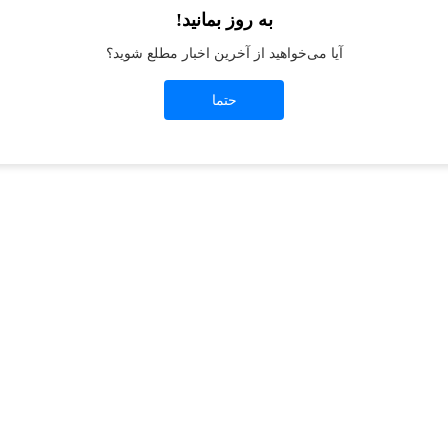
به روز بمانید!
آیا می‌خواهید از آخرین اخبار مطلع شوید؟
t
-side exception has occurred while loading
jeanswest.ir
(see the
browser conso
حتما