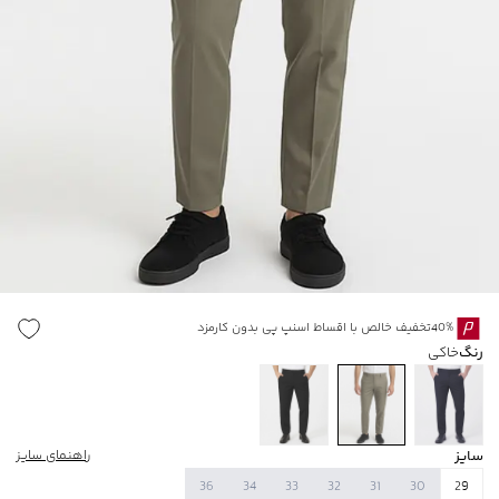
40%تخفیف خالص با اقساط اسنپ پی بدون کارمزد
رنگ
خاکی
سایز
راهنمای سایز
36
34
33
32
31
30
29