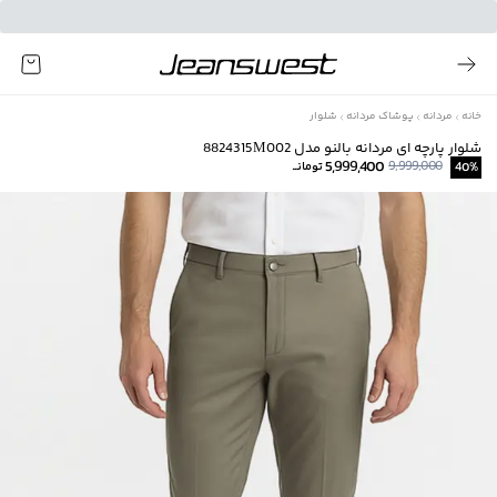
خانه
مردانه
پوشاک مردانه
شلوار
شلوار پارچه ای مردانه بالنو مدل 8824315M002
5,999,400
9,999,000
%
40
تومانــ