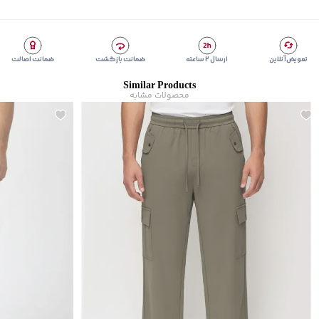
مناسب برای فصول
:
چهار فصل
سایر توضیحات
:
ارتفاع فاق 25 سانتی‌متر
برند
:
بالنو
مناسب برای
:
آقایان
تعویض آنلاین
ارسال ۲ ساعته
ضمانت بازگشت
ضمانت اصالت
نوع جیب
:
دو جیب مورب در جلو، دو جیب فیلتابی در پشت
Similar Products
زیر گروه
:
شلوار
محصولات مشابه