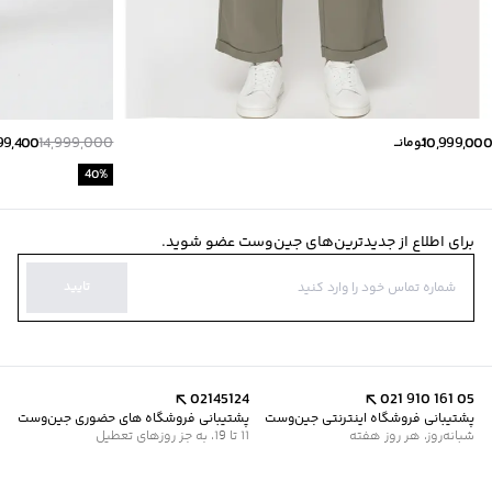
99,400
14,999,000
10,999,000
تومانــ
40
%
برای اطلاع از جدیدترین‌های جین‌وست عضو شوید.
تایید
02145124
021 910 161 05
پشتیبانی فروشگاه اینترنتی جین‌وست
پشتیبانی فروشگاه های حضوری جین‌وست
شبانه‌روز، هر روز هفته
11 تا 19، به جز روزهای تعطیل