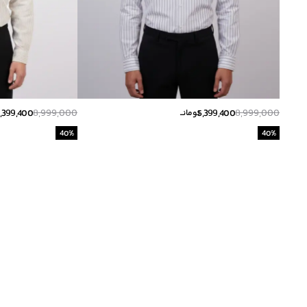
,399,400
8,999,000
5,399,400
8,999,000
تومانــ
40
%
40
%