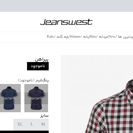
دترین ها
/
New
مردانه
/
Men
زنانه
/
Women
بچه گانه
/
Kids
فروش ویژه
/
azing Sales
پیراهن
ناموجود
رنگ
قرمز
(ناموجود)
ناموجود
ناموجود
سایز
XL
L
M