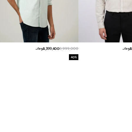
5,399,400
8,999,000
5
تومانــ
تومانــ
40
%