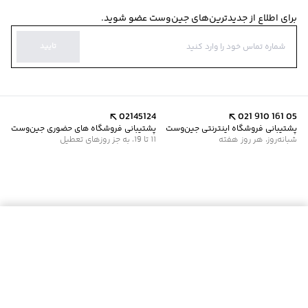
برای اطلاع از جدیدترین‌های جین‌وست عضو شوید.
تایید
02145124
021 910 161 05
پشتیبانی فروشگاه اینترنتی جین‌وست
پشتیبانی فروشگاه های حضوری جین‌وست
شبانه‌روز، هر روز هفته
11 تا 19، به جز روزهای تعطیل
موجود شد خبرم کن