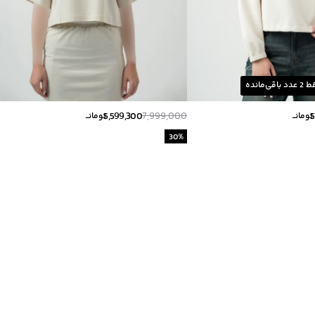
ط
2
عدد باقی‌مانده
5,599,300
7,999,000
5
تومانــ
تومانــ
30
%