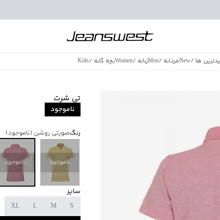
دترین ها
/
New
مردانه
/
Men
زنانه
/
Women
بچه گانه
/
Kids
فروش ویژه
/
azing Sales
تی شرت
ناموجود
رنگ
صورتی روشن
(ناموجود)
ناموجود
ناموجود
سایز
XL
L
M
S