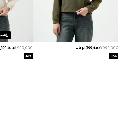
فق
,399,400
8,999,000
5,399,400
8,999,000
تومانــ
40
%
40
%