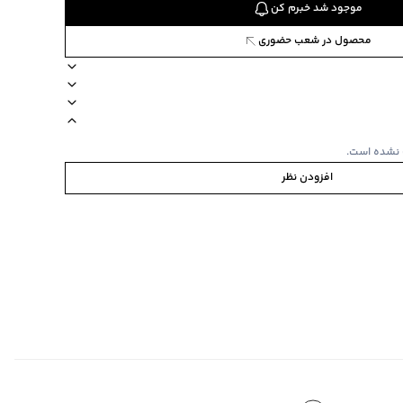
موجود شد خبرم کن
محصول در شعب حضوری
88
مدل ساده
طرح ساده
جیب ندارد
آستین کوتاه
نوع شستشو دستی
 نشده است.
افزودن نظر
ابه
‌گراد
ی‌گراد