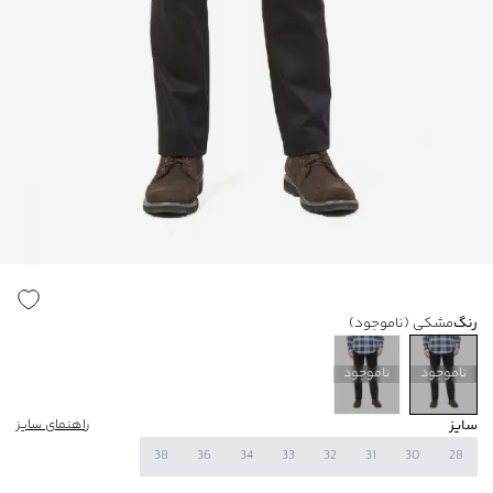
رنگ
مشکی
(ناموجود)
ناموجود
ناموجود
سایز
راهنمای سایز
38
36
34
33
32
31
30
28