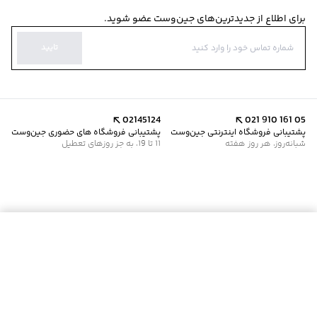
برای اطلاع از جدیدترین‌های جین‌وست عضو شوید.
تایید
02145124
021 910 161 05
پشتیبانی فروشگاه اینترنتی جین‌وست
پشتیبانی فروشگاه های حضوری جین‌وست
شبانه‌روز، هر روز هفته
11 تا 19، به جز روزهای تعطیل
موجود شد خبرم کن