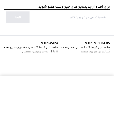
برای اطلاع از جدیدترین‌های جین‌وست عضو شوید.
تایید
02145124
021 910 161 05
پشتیبانی فروشگاه اینترنتی جین‌وست
پشتیبانی فروشگاه های حضوری جین‌وست
شبانه‌روز، هر روز هفته
11 تا 19، به جز روزهای تعطیل
موجود شد خبرم کن