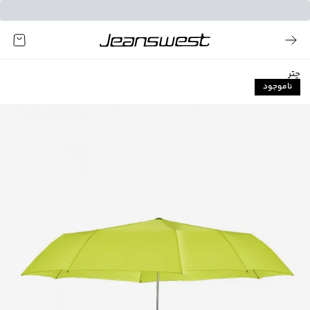
چتر
ناموجود