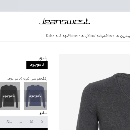
دترین ها
/
New
مردانه
/
Men
زنانه
/
Women
بچه گانه
/
Kids
فروش ویژه
/
azing Sales
پلیور
ناموجود
رنگ
طوسی تیره
(ناموجود)
ناموجود
ناموجود
سایز
XL
L
M
S