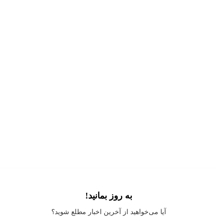
به روز بمانید!
Application error: a
client
-side exception has occurred while loading
آیا می‌خواهید از آخرین اخبار مطلع شوید؟