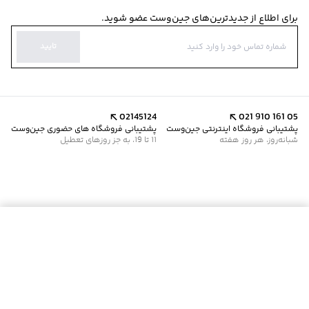
برای اطلاع از جدیدترین‌های جین‌وست عضو شوید.
تایید
02145124
021 910 161 05
پشتیبانی فروشگاه اینترنتی جین‌وست
پشتیبانی فروشگاه های حضوری جین‌وست
شبانه‌روز، هر روز هفته
11 تا 19، به جز روزهای تعطیل
موجود شد خبرم کن