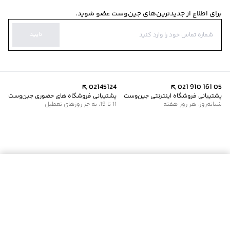
برای اطلاع از جدیدترین‌های جین‌وست عضو شوید.
تایید
02145124
021 910 161 05
پشتیبانی فروشگاه اینترنتی جین‌وست
پشتیبانی فروشگاه های حضوری جین‌وست
شبانه‌روز، هر روز هفته
11 تا 19، به جز روزهای تعطیل
موجود شد خبرم کن