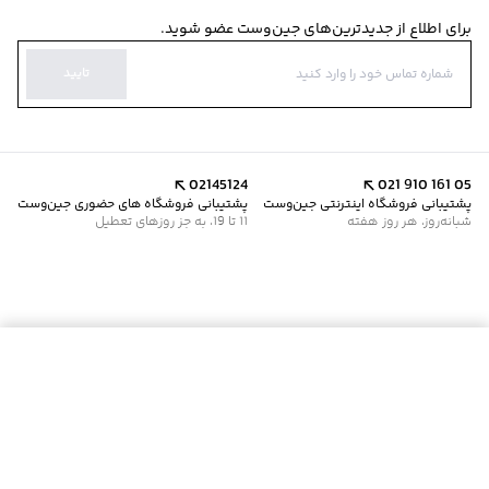
برای اطلاع از جدیدترین‌های جین‌وست عضو شوید.
تایید
02145124
021 910 161 05
پشتیبانی فروشگاه اینترنتی جین‌وست
پشتیبانی فروشگاه های حضوری جین‌وست
شبانه‌روز، هر روز هفته
11 تا 19، به جز روزهای تعطیل
موجود شد خبرم کن