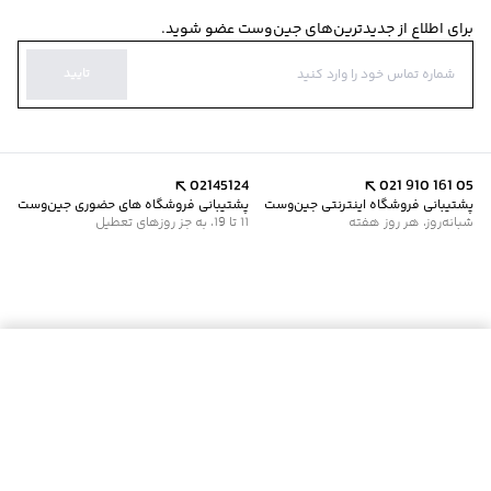
برای اطلاع از جدیدترین‌های جین‌وست عضو شوید.
تایید
02145124
021 910 161 05
پشتیبانی فروشگاه اینترنتی جین‌وست
پشتیبانی فروشگاه های حضوری جین‌وست
شبانه‌روز، هر روز هفته
11 تا 19، به جز روزهای تعطیل
موجود شد خبرم کن