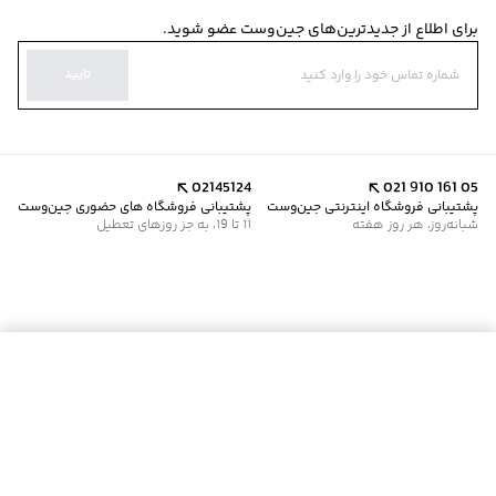
برای اطلاع از جدیدترین‌های جین‌وست عضو شوید.
تایید
02145124
021 910 161 05
پشتیبانی فروشگاه اینترنتی جین‌وست
پشتیبانی فروشگاه های حضوری جین‌وست
شبانه‌روز، هر روز هفته
11 تا 19، به جز روزهای تعطیل
موجود شد خبرم کن