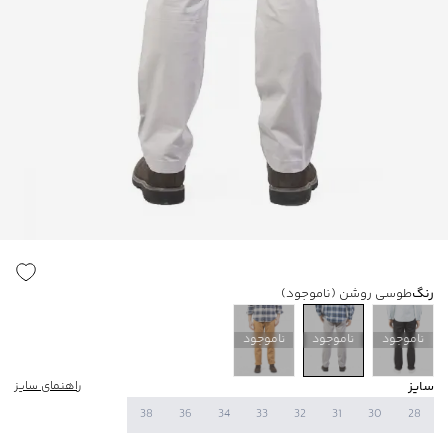
رنگ
طوسی روشن
(ناموجود)
ناموجود
ناموجود
ناموجود
سایز
راهنمای سایز
38
36
34
33
32
31
30
28