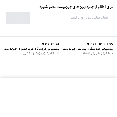
برای اطلاع از جدیدترین‌های جین‌وست عضو شوید.
تایید
02145124
021 910 161 05
پشتیبانی فروشگاه اینترنتی جین‌وست
پشتیبانی فروشگاه های حضوری جین‌وست
شبانه‌روز، هر روز هفته
11 تا 19، به جز روزهای تعطیل
موجود شد خبرم کن