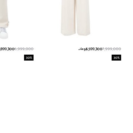
,899,300
6,999,000
5,599,300
7,999,000
تومانــ
30
%
30
%