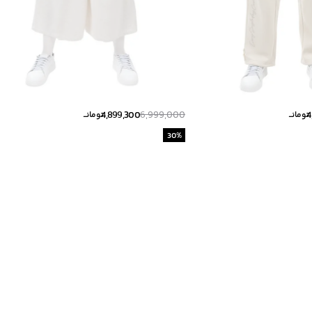
4,899,300
6,999,000
4
تومانــ
تومانــ
30
%