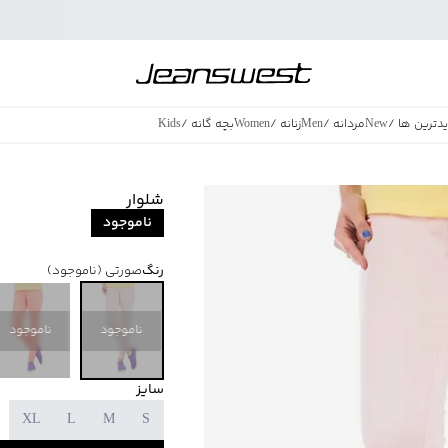
دترین ها
/
New
مردانه
/
Men
زنانه
/
Women
بچه گانه
/
Kids
فروش ویژه
/
azing Sales
شلوار
ناموجود
رنگ
صورتی
(ناموجود)
ناموجود
ناموجود
سایز
XL
L
M
S