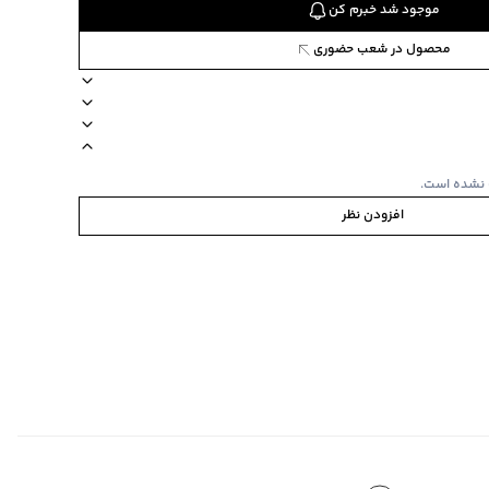
موجود شد خبرم کن
محصول در شعب حضوری
88
حوه شستشو پشت و رو
مدل اسلیم فیت
زیپ دارد
دکمه دارد
استایل tight fit جذب
 نشده است.
افزودن نظر
ی
به صورت مجزا
‌گراد
ی‌گراد
ده استفاده نشود.