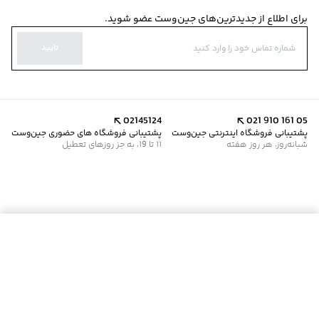
برای اطلاع از جدیدترین‌های جین‌وست عضو شوید.
تایید
02145124
021 910 161 05
پشتیبانی فروشگاه اینترنتی جین‌وست
پشتیبانی فروشگاه های حضوری جین‌وست
شبانه‌روز، هر روز هفته
11 تا 19، به جز روزهای تعطیل
موجود شد خبرم کن