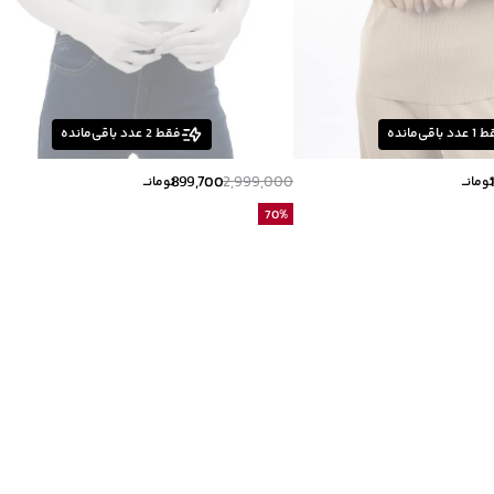
ط
1
عدد باقی‌مانده
فقط
2
عدد باقی‌مانده
899,700
2,999,000
ومانــ
تومانــ
70
%