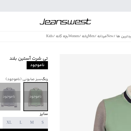
دترین ها
/
New
مردانه
/
Men
زنانه
/
Women
بچه گانه
/
Kids
فروش ویژه
/
azing Sales
تی شرت آستین بلند
ناموجود
رنگ
سبز صابونی
(ناموجود)
ناموجود
ناموجود
سایز
XL
L
M
S