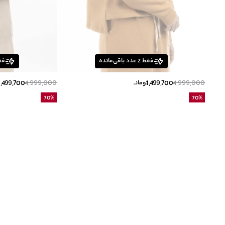
فقط
2
عدد باقی‌مانده
فق
1,499,700
4,999,000
1,499,700
4,999,000
تومانــ
ت
70
%
70
%