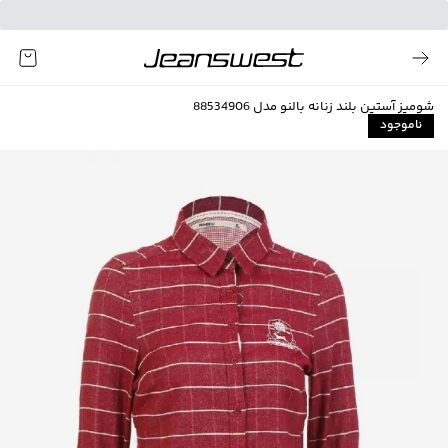
شومیز آستین بلند زنانه بالنو مدل 88534906
ناموجود