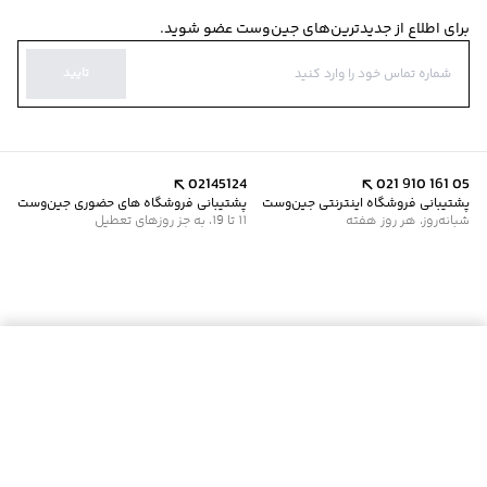
برای اطلاع از جدیدترین‌های جین‌وست عضو شوید.
تایید
02145124
021 910 161 05
پشتیبانی فروشگاه اینترنتی جین‌وست
پشتیبانی فروشگاه های حضوری جین‌وست
شبانه‌روز، هر روز هفته
11 تا 19، به جز روزهای تعطیل
موجود شد خبرم کن