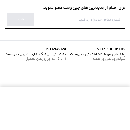
برای اطلاع از جدیدترین‌های جین‌وست عضو شوید.
تایید
02145124
021 910 161 05
پشتیبانی فروشگاه اینترنتی جین‌وست
پشتیبانی فروشگاه های حضوری جین‌وست
شبانه‌روز، هر روز هفته
11 تا 19، به جز روزهای تعطیل
موجود شد خبرم کن