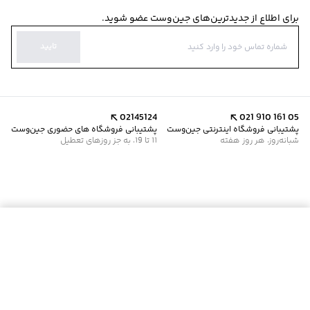
برای اطلاع از جدیدترین‌های جین‌وست عضو شوید.
تایید
02145124
021 910 161 05
پشتیبانی فروشگاه اینترنتی جین‌وست
پشتیبانی فروشگاه های حضوری جین‌وست
شبانه‌روز، هر روز هفته
11 تا 19، به جز روزهای تعطیل
موجود شد خبرم کن