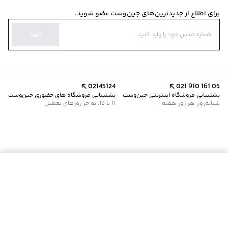
برای اطلاع از جدیدترین‌های جین‌وست عضو شوید.
تایید
02145124
021 910 161 05
پشتیبانی فروشگاه اینترنتی جین‌وست
پشتیبانی فروشگاه های حضوری جین‌وست
شبانه‌روز، هر روز هفته
11 تا 19، به جز روزهای تعطیل
موجود شد خبرم کن