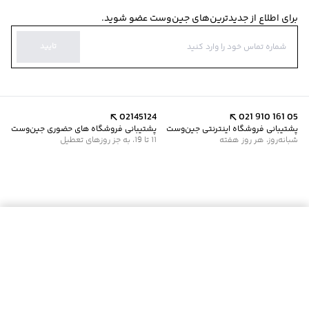
برای اطلاع از جدیدترین‌های جین‌وست عضو شوید.
تایید
02145124
021 910 161 05
پشتیبانی فروشگاه اینترنتی جین‌وست
پشتیبانی فروشگاه های حضوری جین‌وست
شبانه‌روز، هر روز هفته
11 تا 19، به جز روزهای تعطیل
موجود شد خبرم کن