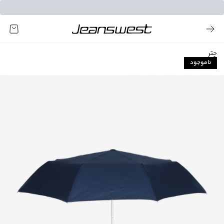
چتر
ناموجود