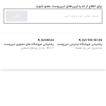
برای اطلاع از جدیدترین‌های جین‌وست عضو شوید.
تایید
02145124
021 910 161 05
پشتیبانی فروشگاه اینترنتی جین‌وست
پشتیبانی فروشگاه های حضوری جین‌وست
شبانه‌روز، هر روز هفته
11 تا 19، به جز روزهای تعطیل
موجود شد خبرم کن