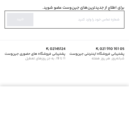
برای اطلاع از جدیدترین‌های جین‌وست عضو شوید.
تایید
02145124
021 910 161 05
پشتیبانی فروشگاه اینترنتی جین‌وست
پشتیبانی فروشگاه های حضوری جین‌وست
شبانه‌روز، هر روز هفته
11 تا 19، به جز روزهای تعطیل
موجود شد خبرم کن