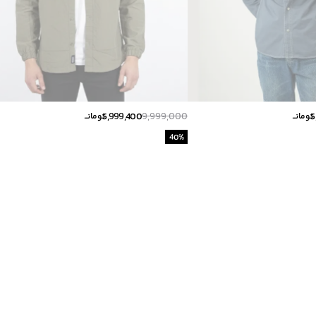
5,999,400
9,999,000
5
تومانــ
تومانــ
40
%