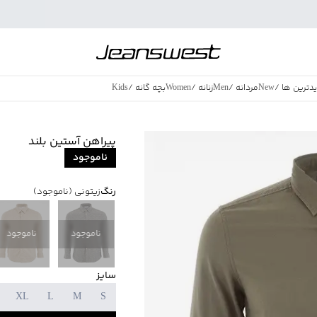
دترین ها
/
New
مردانه
/
Men
زنانه
/
Women
بچه گانه
/
Kids
فروش ویژه
/
azing Sales
پیراهن آستین بلند
ناموجود
رنگ
زیتونی
(ناموجود)
ناموجود
ناموجود
سایز
XL
L
M
S