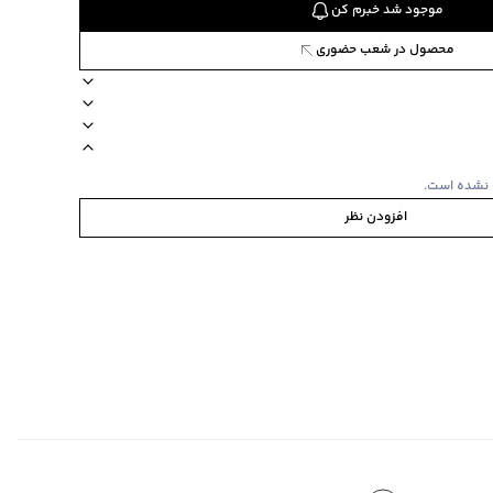
موجود شد خبرم کن
محصول در شعب حضوری
88
طرح ساده)
slim fi
نوع بیسیک لباس‌های با طرح ساده
نوع شستشو دستی
یقه برگردان
 نشده است.
افزودن نظر
ر دمای 40درجه
‌گراد
‌گراد
ده استفاده نشود.