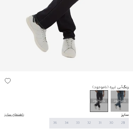
رنگ
آبی تیره
(ناموجود)
ناموجود
ناموجود
سایز
راهنمای سایز
36
34
33
32
31
30
29