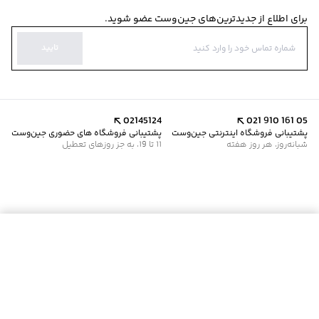
برای اطلاع از جدیدترین‌های جین‌وست عضو شوید.
تایید
02145124
021 910 161 05
پشتیبانی فروشگاه اینترنتی جین‌وست
پشتیبانی فروشگاه های حضوری جین‌وست
شبانه‌روز، هر روز هفته
11 تا 19، به جز روزهای تعطیل
موجود شد خبرم کن