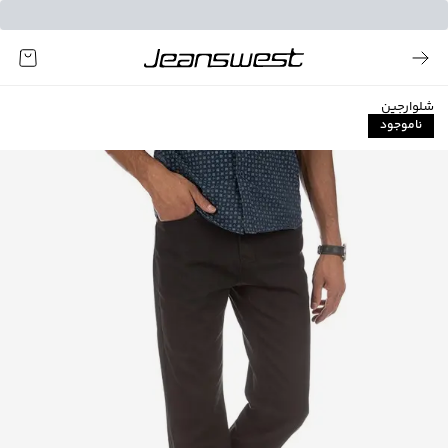
شلوارجین
ناموجود