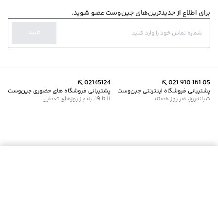
برای اطلاع از جدیدترین‌های جین‌وست عضو شوید.
تایید
02145124
021 910 161 05
پشتیبانی فروشگاه اینترنتی جین‌وست
پشتیبانی فروشگاه های حضوری جین‌وست
شبانه‌روز، هر روز هفته
11 تا 19، به جز روزهای تعطیل
موجود شد خبرم کن