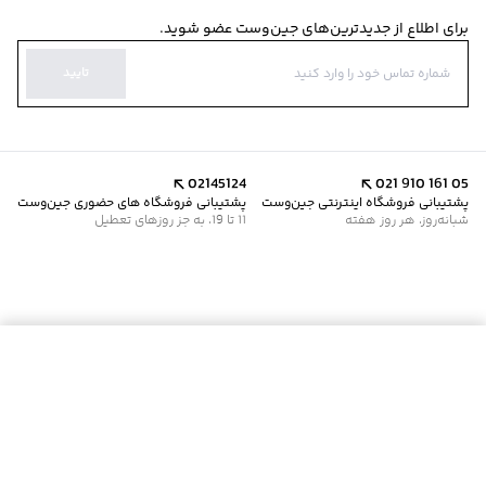
برای اطلاع از جدیدترین‌های جین‌وست عضو شوید.
تایید
02145124
021 910 161 05
پشتیبانی فروشگاه اینترنتی جین‌وست
پشتیبانی فروشگاه های حضوری جین‌وست
شبانه‌روز، هر روز هفته
11 تا 19، به جز روزهای تعطیل
موجود شد خبرم کن