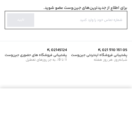
برای اطلاع از جدیدترین‌های جین‌وست عضو شوید.
تایید
02145124
021 910 161 05
پشتیبانی فروشگاه اینترنتی جین‌وست
پشتیبانی فروشگاه های حضوری جین‌وست
شبانه‌روز، هر روز هفته
11 تا 19، به جز روزهای تعطیل
موجود شد خبرم کن