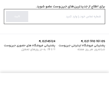
برای اطلاع از جدیدترین‌های جین‌وست عضو شوید.
تایید
02145124
021 910 161 05
پشتیبانی فروشگاه اینترنتی جین‌وست
پشتیبانی فروشگاه های حضوری جین‌وست
شبانه‌روز، هر روز هفته
11 تا 19، به جز روزهای تعطیل
موجود شد خبرم کن