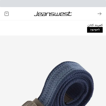
کمربند کتان
ناموجود