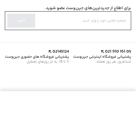
برای اطلاع از جدیدترین‌های جین‌وست عضو شوید.
تایید
02145124
021 910 161 05
پشتیبانی فروشگاه اینترنتی جین‌وست
پشتیبانی فروشگاه های حضوری جین‌وست
شبانه‌روز، هر روز هفته
11 تا 19، به جز روزهای تعطیل
موجود شد خبرم کن