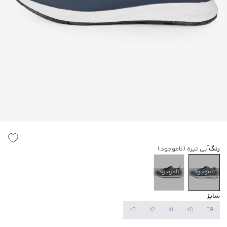
رنگ
آبی تیره
(ناموجود)
ناموجود
ناموجود
سایز
43
42
41
40
39