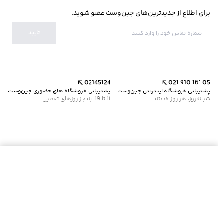
برای اطلاع از جدیدترین‌های جین‌وست عضو شوید.
تایید
02145124
021 910 161 05
پشتیبانی فروشگاه اینترنتی جین‌وست
پشتیبانی فروشگاه های حضوری جین‌وست
شبانه‌روز، هر روز هفته
11 تا 19، به جز روزهای تعطیل
موجود شد خبرم کن