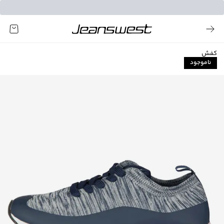
کفش
ناموجود